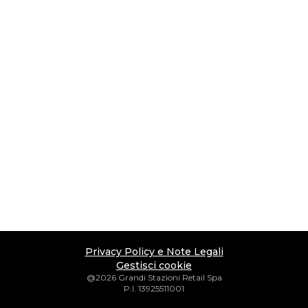
Privacy Policy e Note Legali
Gestisci cookie
@2026 Grandi Stazioni Retail Spa
P.I. 13925511001