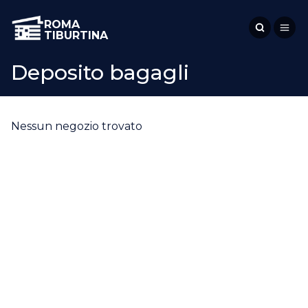
ROMA
TIBURTINA
Deposito bagagli
Nessun negozio trovato